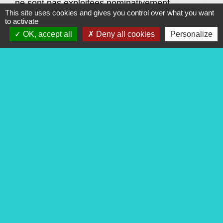
ne sont pas exploitées nominativement.
This site uses cookies and gives you control over what you want
to activate
- Coordonnées et messages envoyés par le
OK, accept all
Deny all cookies
Personalize
biais de formulaires hébergés par le Site
Lors de l’envoi d’un message par le biais d’un
formulaire, vous acceptez volontairement
d’indiquer les données personnelles
éventuellement demandées par la Structure
pour traiter votre demande. Les informations
ainsi recueillies ne servent qu’à traiter votre
demande. Ces informations collectées ne feront
l’objet d’aucune cession à des tiers ni d’aucun
autre traitement de la part de la Structure.
- Inscription à la Newsletter
Pour recevoir les lettres d’informations
électroniques de la Structure (ou « newsletters