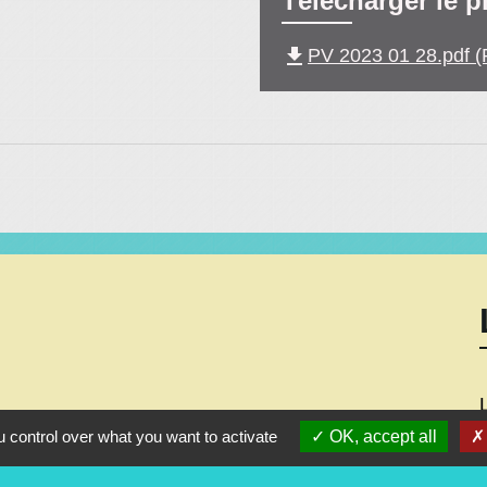
Télécharger le p
file_download
PV 2023 01 28.pdf (
 control over what you want to activate
OK, accept all