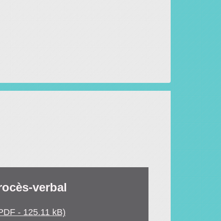
rocès-verbal
PDF - 125.11 kB)