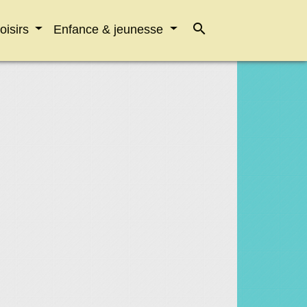
search
loisirs
Enfance & jeunesse