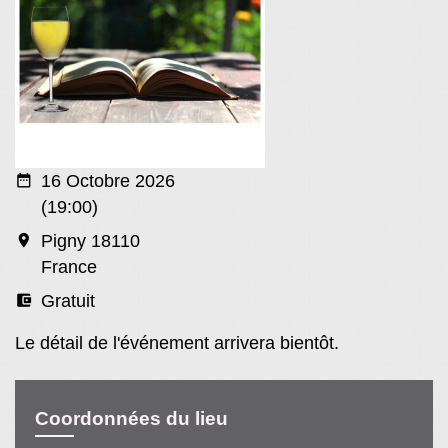
date_range
16 Octobre 2026
(19:00)
room
Pigny 18110
France
account_balance_wallet
Gratuit
Le détail de l'événement arrivera bientôt.
Coordonnées du lieu