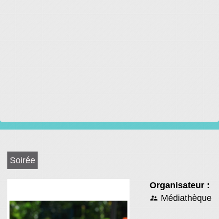
Soirée
Organisateur :
Médiathèque
supervisor_account