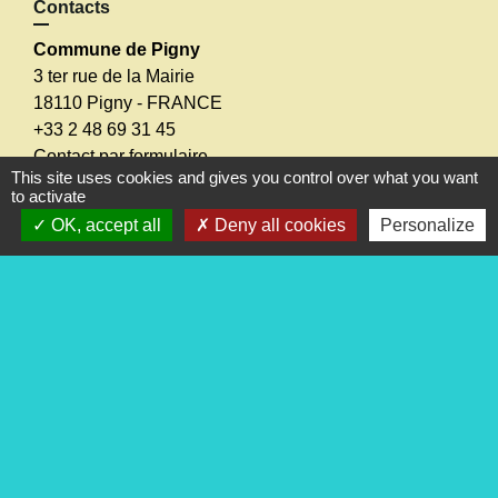
Contacts
Commune de Pigny
3 ter rue de la Mairie
18110 Pigny - FRANCE
+33 2 48 69 31 45
Contact par formulaire
This site uses cookies and gives you control over what you want
to activate
OK, accept all
Deny all cookies
Personalize
Liens
Les conseils de votre gendarmerie
Communauté de Communes Terres du Haut Berry
Vos droits Service Public
Conseil départemental
Conseil régional
Mentions légales
-
Politique de confidentialité
-