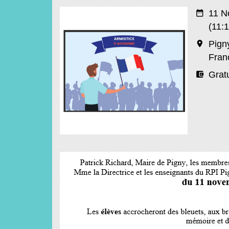
date_range
11 N
(11:1
room
Pign
Fran
account_balance_wallet
Gratu