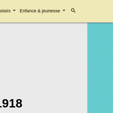
search
loisirs
Enfance & jeunesse
1918