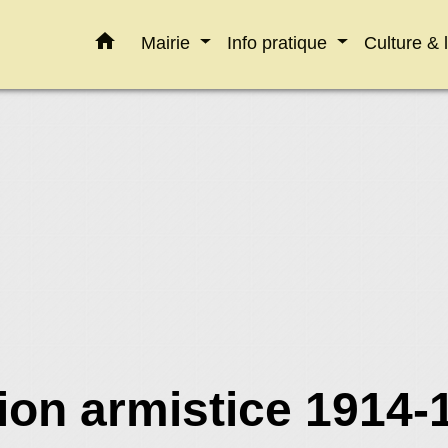
home
Mairie
Info pratique
Culture & 
n armistice 1914-