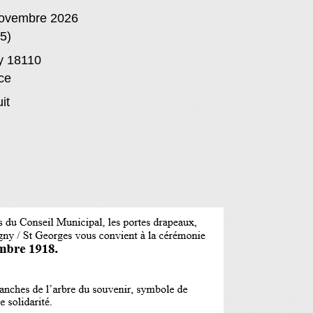
ovembre 2026
5)
y 18110
ce
it