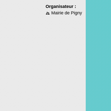
Organisateur :
Mairie de Pigny
supervisor_account