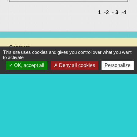
1
-2
-
3
-4
Contacts
This site uses cookies and gives you control over what you want
to activate
Commune de Pigny
OK, accept all
Deny all cookies
Personalize
3 ter rue de la Mairie
18110 Pigny - FRANCE
+33 2 48 69 31 45
Contact par formulaire
Liens
Les conseils de votre gendarmerie